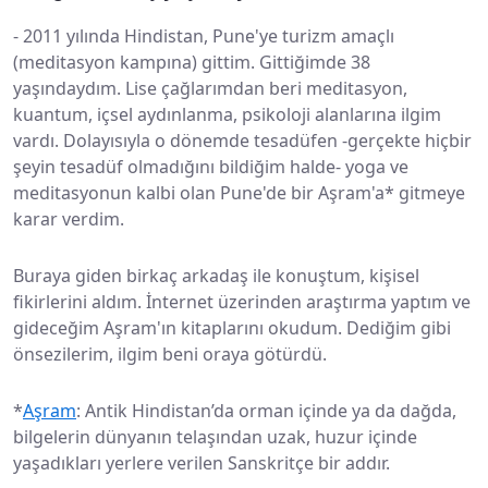
-
2011 yılında Hindistan, Pune'ye turizm amaçlı
(meditasyon kampına) gittim. Gittiğimde 38
yaşındaydım. Lise çağlarımdan beri meditasyon,
kuantum, içsel aydınlanma, psikoloji alanlarına ilgim
vardı. Dolayısıyla o dönemde tesadüfen -gerçekte hiçbir
şeyin tesadüf olmadığını bildiğim halde- yoga ve
meditasyonun kalbi olan Pune'de bir Aşram'a* gitmeye
karar verdim.
Buraya giden birkaç arkadaş ile konuştum, kişisel
fikirlerini aldım. İnternet üzerinden araştırma yaptım ve
gideceğim Aşram'ın kitaplarını okudum. Dediğim gibi
önsezilerim, ilgim beni oraya götürdü.
*
Aşram
: Antik Hindistan’da orman içinde ya da dağda,
bilgelerin dünyanın telaşından uzak, huzur içinde
yaşadıkları yerlere verilen Sanskritçe bir addır.