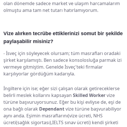
olan dönemde sadece market ve ulaşım harcamalarım
olmuştu ama tam net tutarı hatırlamıyorum.
Vize alırken tecrübe ettiklerinizi somut bir şekilde
paylaşabilir misiniz?
-
İsveç için söyleyecek olursam; tüm masrafları oradaki
şirket karşılamıştı. Ben sadece konsolosluğa parmak izi
vermeye gitmiştim. Genelde İsveç'teki firmalar
karşılıyorlar gördüğüm kadarıyla.
İngiltere için ise; eğer sizi çalışan olarak getireceklerse
belirli meslek kollarını kapsayan
Skilled Worker
vize
türüne başvuruyorsunuz. Eğer bu kişi evliyse de, eşi de
ona bağlı olarak
Dependant
vize türüne başvurabiliyor
aynı anda. Eşimin masraflarını(vize ücreti, NHS
ücreti(sağlık sigortası),IELTS sınav ücreti) kendi şirketi