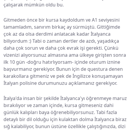
çalışarak mümkün oldu bu.
Gitmeden önce bir kursa kaydoldum ve A1 seviyesini
tamamladım, sanırım birkaç ay sürmüştü. Gittiğimde
çok az da olsa derdimi anlatacak kadar İtalyanca
biliyordum :) Tabi o zaman dertler de azdı, yaşadıkça
daha çok sorun ve daha çok evrak işi gerekti. Çünkü
vizenizi alıyorsunuz almasına ama ülkeye girişten sonra
ilk 10 gün -doğru hatırlıyorsam- içinde oturum iznine
başvurmanız gerekiyor. Bunun için de questura denen
karakollara gitmeniz ve pek de İngilizce konuşamayan
İtalyan polisine durumunuzu açıklamanız gerekiyor.
İtalya'da insan bir şekilde İtalyanca'yı öğrenmeye maruz
bırakılıyor ve zaman içinde, kursa gitmeseniz dahi
günlük kalıpları baya öğrenebiliyorsunuz. Tabi fazla
detaylı bir dil olduğu için kulaktan dolma İtalyanca biraz
sığ kalabiliyor, bunun üstüne özellikle çalıştığınızda, dizi